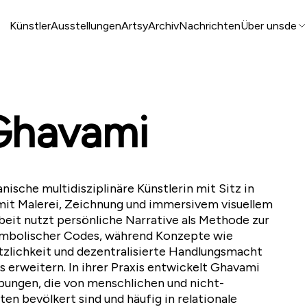
Künstler
Ausstellungen
Artsy
Archiv
Nachrichten
Über uns
de
Ghavami
nische multidisziplinäre Künstlerin mit Sitz in
 mit Malerei, Zeichnung und immersivem visuellem
rbeit nutzt persönliche Narrative als Methode zur
symbolischer Codes, während Konzepte wie
etzlichkeit und dezentralisierte Handlungsmacht
s erweitern. In ihrer Praxis entwickelt Ghavami
ungen, die von menschlichen und nicht-
n bevölkert sind und häufig in relationale