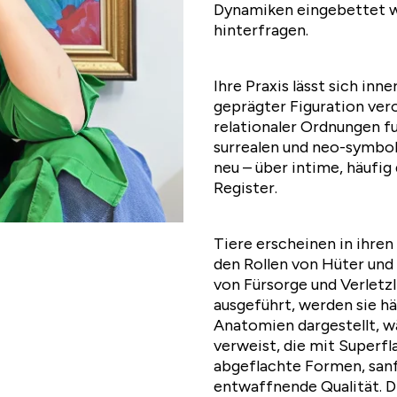
Dynamiken eingebettet we
hinterfragen.
Ihre Praxis lässt sich inn
geprägter Figuration veror
relationaler Ordnungen fu
surrealen und neo-symbo
neu – über intime, häufi
Register.
Tiere erscheinen in ihren
den Rollen von Hüter und
von Fürsorge und Verletzl
ausgeführt, werden sie hä
Anatomien dargestellt, wä
verweist, die mit Superfl
abgeflachte Formen, san
entwaffnende Qualität. Di