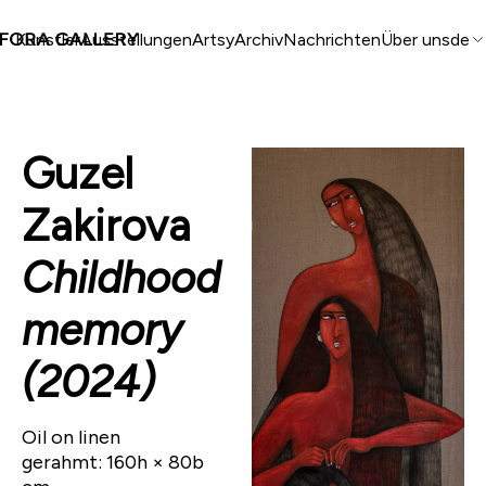
Künstler
Ausstellungen
Artsy
Archiv
Nachrichten
Über uns
de
Guzel
Zakirova
Childhood
memory
(2024)
Oil on linen
gerahmt: 160h × 80b