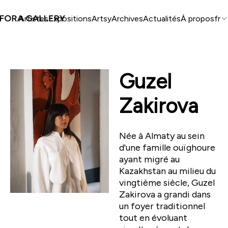
Artistes
Expositions
Artsy
Archives
Actualités
À propos
fr
Guzel
Zakirova
Née à Almaty au sein
d'une famille ouïghoure
ayant migré au
Kazakhstan au milieu du
vingtième siècle, Guzel
Zakirova a grandi dans
un foyer traditionnel
tout en évoluant