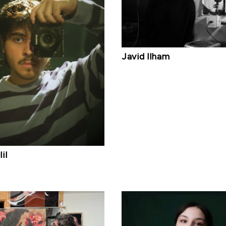
Javid Ilham
il