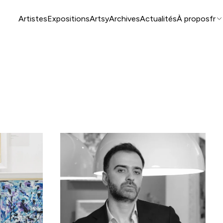
Artistes
Expositions
Artsy
Archives
Actualités
À propos
fr