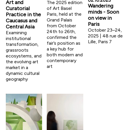
02.10.2025
Art and
The 2025 edition
Wandering
Curatorial
of Art Basel
minds - Soon
Paris, held at the
Practice in the
on view in
Grand Palais
Caucasus and
Paris
from October
Central Asia
October 23–24,
24th to 26th,
Examining
2025 | 48 rue de
confirmed the
institutional
Lille, Paris 7
fair’s position as
transformation,
a key hub for
grassroots
both modern and
ecosystems, and
contemporary
the evolving art
art
market in a
dynamic cultural
geography