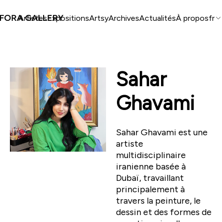
Artistes
Expositions
Artsy
Archives
Actualités
À propos
fr
Sahar
Ghavami
Sahar Ghavami est une
artiste
multidisciplinaire
iranienne basée à
Dubaï, travaillant
principalement à
travers la peinture, le
dessin et des formes de