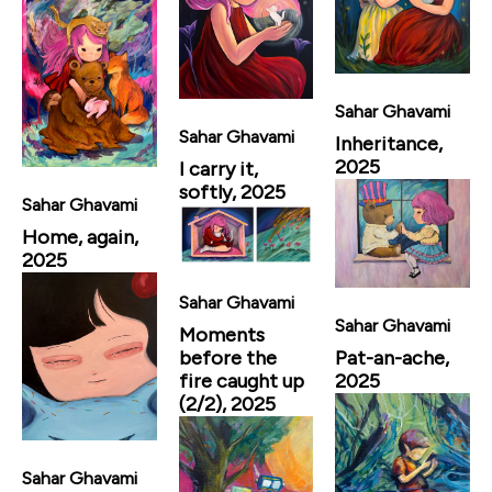
Sahar Ghavami
Sahar Ghavami
Inheritance,
2025
I carry it,
softly, 2025
Sahar Ghavami
Home, again,
2025
Sahar Ghavami
Sahar Ghavami
Moments
Pat-an-ache,
before the
2025
fire caught up
(2/2), 2025
Sahar Ghavami