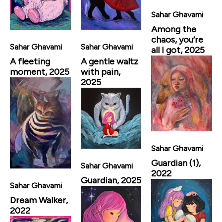
Sahar Ghavami
Among the
chaos, you’re
Sahar Ghavami
Sahar Ghavami
all I got, 2025
A fleeting
A gentle waltz
moment, 2025
with pain,
2025
Sahar Ghavami
Guardian (1),
Sahar Ghavami
2022
Guardian, 2025
Sahar Ghavami
Dream Walker,
2022