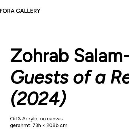
Zohrab Salam
Guests of a R
(2024)
Oil & Acrylic on canvas
gerahmt: 73h × 208b cm