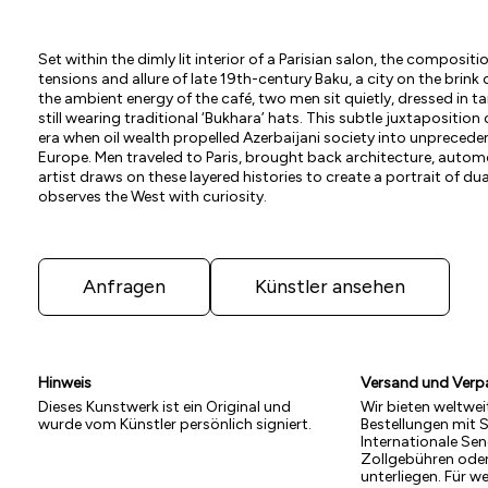
Set within the dimly lit interior of a Parisian salon, the compositi
tensions and allure of late 19th-century Baku, a city on the brin
the ambient energy of the café, two men sit quietly, dressed in t
still wearing traditional ‘Bukhara’ hats. This subtle juxtaposition 
era when oil wealth propelled Azerbaijani society into unpreced
Europe. Men traveled to Paris, brought back architecture, automo
artist draws on these layered histories to create a portrait of dua
observes the West with curiosity.
Anfragen
Künstler ansehen
Hinweis
Versand und Ver
Dieses Kunstwerk ist ein Original und
Wir bieten weltwei
wurde vom Künstler persönlich signiert.
Bestellungen mit 
Internationale S
Zollgebühren ode
unterliegen. Für w