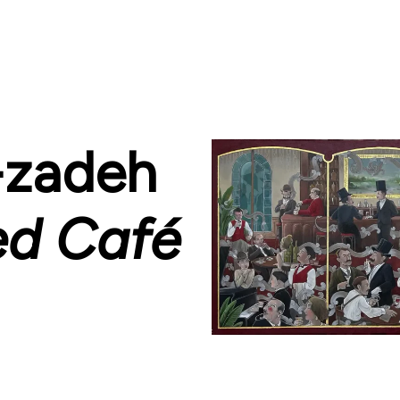
-zadeh
ed Café