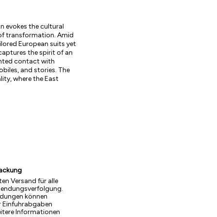
on evokes the cultural
k of transformation. Amid
ailored European suits yet
captures the spirit of an
ented contact with
biles, and stories. The
lity, where the East
packung
ten Versand für alle
Sendungsverfolgung.
endungen können
r Einfuhrabgaben
eitere Informationen